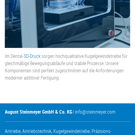
Im Dental-
3D-Druck
sorgen hochqualitative Kugelgewindetriebe für
gleichmäßige Bewegungsabläufe und stabile Prozesse. Unsere
Komponenten sind perfekt zugeschnitten auf die Anforderungen
moderner additiver Fertigung.
August Steinmeyer GmbH & Co. KG
|
info@steinmeyer.com
Antriebe
,
Antriebstechnik
,
Kugelgewindetriebe
,
Präzisions-