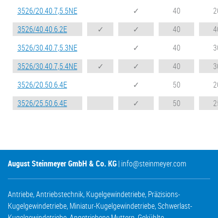
3526/20.40.7,5.5NE
✓
40
2
3526/40.40.6.2E
✓
✓
40
4
3526/30.40.7,5.3NE
✓
40
3
3526/30.40.7,5.4NE
✓
✓
40
3
3526/20.50.6.4E
✓
50
2
3526/25.50.6.4E
✓
50
2
August Steinmeyer GmbH & Co. KG
|
info@steinmeyer.com
Antriebe
,
Antriebstechnik
,
Kugelgewindetriebe
,
Präzisions-
Kugelgewindetriebe
,
Miniatur-Kugelgewindetriebe
,
Schwerlast-
Kugelgewindetriebe
,
Angetriebene Muttern
,
Gekühlte