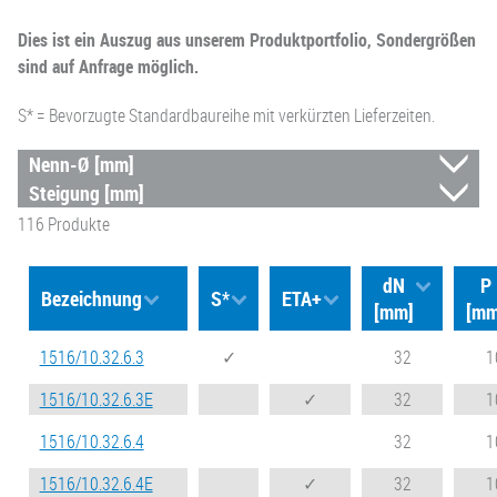
Dies ist ein Auszug aus unserem Produktportfolio, Sondergrößen
sind auf Anfrage möglich.
S* = Bevorzugte Standardbaureihe mit verkürzten Lieferzeiten.
116
Produkte
dN
P
Bezeichnung
S*
ETA+
[mm]
[mm
1516/10.32.6.3
✓
32
1
1516/10.32.6.3E
✓
32
1
1516/10.32.6.4
32
1
1516/10.32.6.4E
✓
32
1