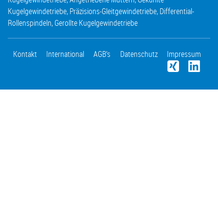
Kugelgewindetriebe
,
Präzisions-Gleitgewindetriebe
,
Differential-
Rollenspindeln
,
Gerollte Kugelgewindetriebe
Kontakt
International
AGB’s
Datenschutz
Impressum