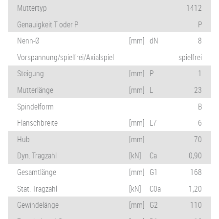
Muttertyp
1412
Genauigkeit T oder P
P
Nenn-Ø
[mm]
dN
8
Vorspannung/spielfrei/Axialspiel
spielfrei
Steigung
[mm]
P
1
Mutterlänge
[mm]
L
23
Spindelform
B
Flanschbreite
[mm]
L7
6
Hub
[mm]
70
Dyn. Tragzahl
[kN]
Ca
0,90
Gesamtlänge
[mm]
G1
168
Stat. Tragzahl
[kN]
C0a
1,20
Gewindelänge
[mm]
G2
110