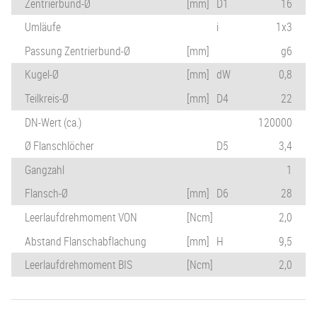
Zentrierbund-Ø
[mm]
D1
16
Umläufe
i
1x3
Passung Zentrierbund-Ø
[mm]
g6
Kugel-Ø
[mm]
dW
0,8
Teilkreis-Ø
[mm]
D4
22
DN-Wert (ca.)
120000
Ø Flanschlöcher
D5
3,4
Gangzahl
1
Flansch-Ø
[mm]
D6
28
Leerlaufdrehmoment VON
[Ncm]
2,0
Abstand Flanschabflachung
[mm]
H
9,5
Leerlaufdrehmoment BIS
[Ncm]
2,0