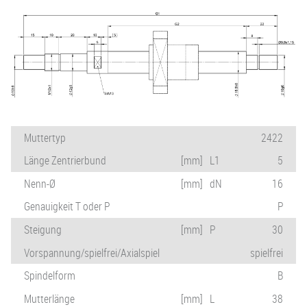
Muttertyp
2422
Länge Zentrierbund
[mm]
L1
5
Nenn-Ø
[mm]
dN
16
Genauigkeit T oder P
P
Steigung
[mm]
P
30
Vorspannung/spielfrei/Axialspiel
spielfrei
Spindelform
B
Mutterlänge
[mm]
L
38