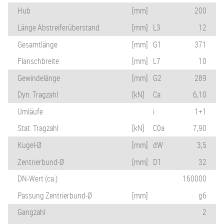
Hub
[mm]
200
Länge Abstreiferüberstand
[mm]
L3
12
Gesamtlänge
[mm]
G1
371
Flanschbreite
[mm]
L7
10
Gewindelänge
[mm]
G2
289
Dyn. Tragzahl
[kN]
Ca
6,10
Umläufe
i
1+1
Stat. Tragzahl
[kN]
C0a
7,90
Kugel-Ø
[mm]
dW
3,5
Zentrierbund-Ø
[mm]
D1
32
DN-Wert (ca.)
160000
Passung Zentrierbund-Ø
[mm]
g6
Gangzahl
2