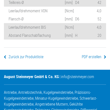
Teilkreis-Ø
[mm]
D4
42
Leerlaufdrehmoment VON
[Ncm]
4,0
Flansch-Ø
[mm]
D6
52
Leerlaufdrehmoment BIS
[Ncm]
4,0
Abstand Flanschabflachung
[mm]
H
20
Zurück zur Produktliste
PDF erstellen
August Steinmeyer GmbH & Co. KG
|
info@steinmeyer.com
Antriebe
,
Antriebstechnik
,
Kugelgewindetriebe
,
Präzisions-
Kugelgewindetriebe
,
Miniatur-Kugelgewindetriebe
,
Schwerlast-
Kugelgewindetriebe
,
Angetriebene Muttern
,
Gekühlte
Kugelgewindetriebe
,
Präzisions-Gleitgewindetriebe
,
Differential-