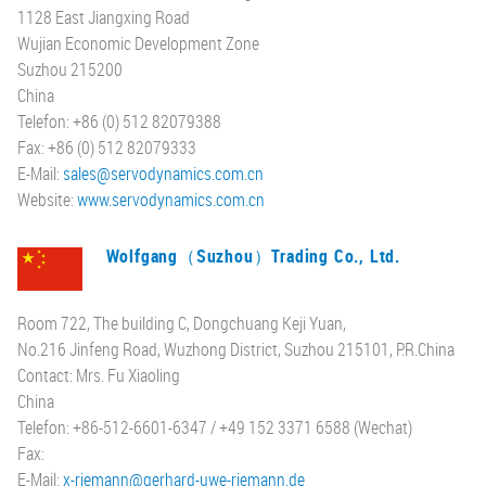
1128 East Jiangxing Road
Wujian Economic Development Zone
Suzhou 215200
China
Telefon: +86 (0) 512 82079388
Fax: +86 (0) 512 82079333
E-Mail:
sales@servodynamics.com.cn
Website:
www.servodynamics.com.cn
Wolfgang（Suzhou）Trading Co., Ltd.
Room 722, The building C, Dongchuang Keji Yuan,
No.216 Jinfeng Road, Wuzhong District, Suzhou 215101, P.R.China
Contact: Mrs. Fu Xiaoling
China
Telefon: +86-512-6601-6347 / +49 152 3371 6588 (Wechat)
Fax:
E-Mail:
x-riemann@gerhard-uwe-riemann.de